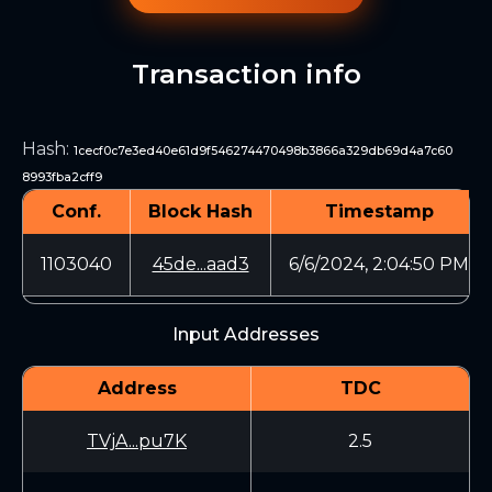
Transaction info
Hash
:
1cecf0c7e3ed40e61d9f546274470498b3866a329db69d4a7c60
8993fba2cff9
Conf.
Block Hash
Timestamp
1103040
45de...aad3
6/6/2024, 2:04:50 PM
Input Addresses
Address
TDC
TVjA...pu7K
2.5