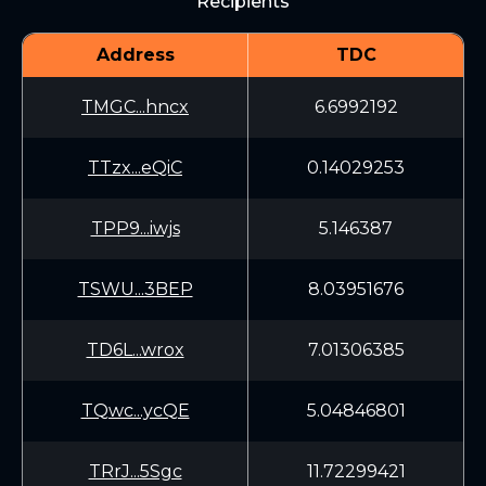
Recipients
Address
TDC
TMGC...hncx
6.6992192
TTzx...eQiC
0.14029253
TPP9...iwjs
5.146387
TSWU...3BEP
8.03951676
TD6L...wrox
7.01306385
TQwc...ycQE
5.04846801
TRrJ...5Sgc
11.72299421