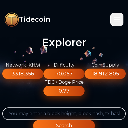
Tidecoin
Explorer
Network (KH/s)
Difficulty
Coin Supply
3318.356
≈0.057
18 912 805
TDC / Doge Price
0.77
Search