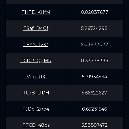
THTE...KHfM
0.02037677
TSaf...D4Gf
5.26724298
TFYY...TvXs
5.03877077
TCDR...QgMR
0.33778333
TVgq...UXit
5.71934534
TLoB...LfDH
5.66622627
TJDo...2nb4
0.65231546
TTCD...48bs
5.58897472