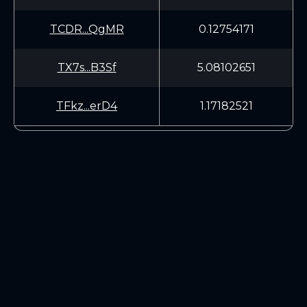
TCDR...QgMR
0.12754171
TX7s...B3Sf
5.08102651
TFkz...erD4
1.17182521