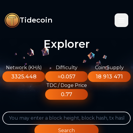
Tidecoin
Explorer
Network (KH/s)
Difficulty
Coin Supply
3325.448
≈0.057
18 913 471
TDC / Doge Price
0.77
Search