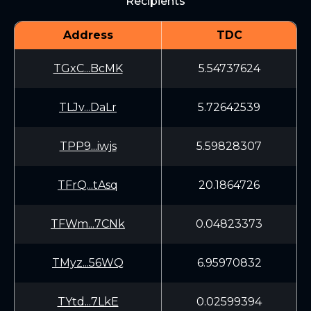
Recipients
Address
TDC
TGxC...BcMK
5.54737624
TLJv...DaLr
5.72642539
TPP9...iwjs
5.59828307
TFrQ...tAsq
20.1864726
TFWm...7CNk
0.04823373
TMyz...56WQ
6.95970832
TYtd...7LkE
0.02599394