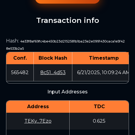
Transaction info
Hash
:
4e33f8af69fc4be450b23d2152581b1ba23e2e0991430caca1e5f42
8e533b2a5
Conf.
Block Hash
Timestamp
565482
8c51...4d53
6/21/2025, 10:09:24 AM
Input Addresses
Address
TDC
TEKy...7Ezo
0.625