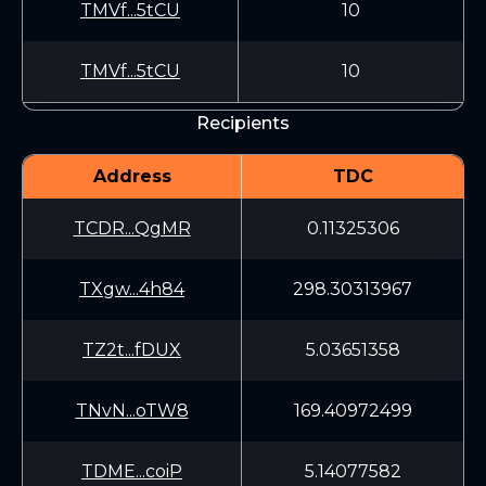
TMVf...5tCU
10
TMVf...5tCU
10
Recipients
Address
TDC
TCDR...QgMR
0.11325306
TXgw...4h84
298.30313967
TZ2t...fDUX
5.03651358
TNvN...oTW8
169.40972499
TDME...coiP
5.14077582