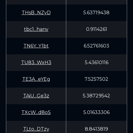
THsB...NZyD
5.63719438
tbc1...hanv
0.9114261
TN6Y...Y1bt
6.52761603
TU83...WxH3
5.43610116
TE3A...eYEg
7.5257502
TAiU...Ge3z
5.38729542
TXcW...d8oS
5.01633306
TLto...DTzy
8.8413819