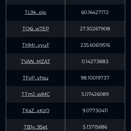
TL9k...oijv
60.16427172
TQ6i...w7EP
27.30267908
THMr...vyuF
235.60619516
TVAN...MZAT
0.14273883
TFvP...vhsu
98.10019737
TTmJ...wiMC
5.07426089
TXaZ...xKzQ
9.07730411
TB1y...95et
5.13715686