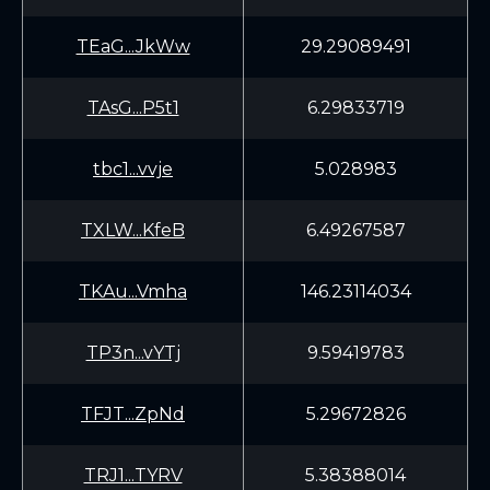
TEaG...JkWw
29.29089491
TAsG...P5t1
6.29833719
tbc1...vvje
5.028983
TXLW...KfeB
6.49267587
TKAu...Vmha
146.23114034
TP3n...vYTj
9.59419783
TFJT...ZpNd
5.29672826
TRJ1...TYRV
5.38388014