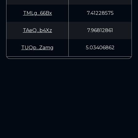
TMLg...66Bx
7.41228575
TAeQ...b4Xz
7.96812861
TUQp...Zamg
5.03406862