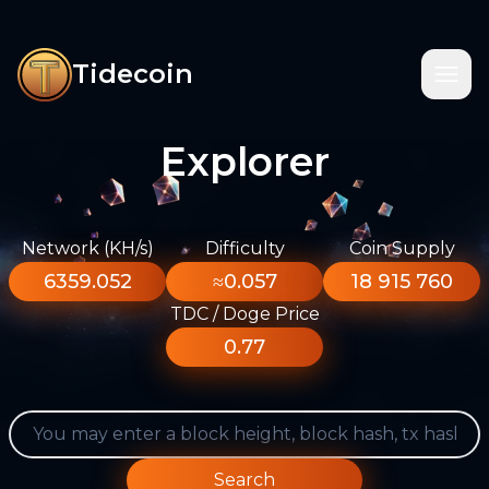
Tidecoin
Explorer
Network (KH/s)
Difficulty
Coin Supply
6359.052
≈0.057
18 915 760
TDC / Doge Price
0.77
Search