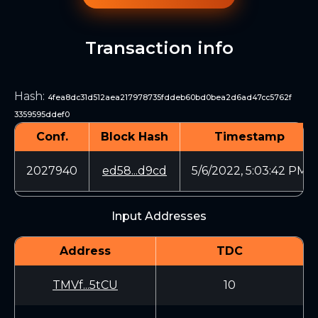
Transaction info
Hash
:
4fea8dc31d512aea217978735fddeb60bd0bea2d6ad47cc5762f
3359595ddef0
Conf.
Block Hash
Timestamp
2027940
ed58...d9cd
5/6/2022, 5:03:42 PM
Input Addresses
Address
TDC
TMVf...5tCU
10