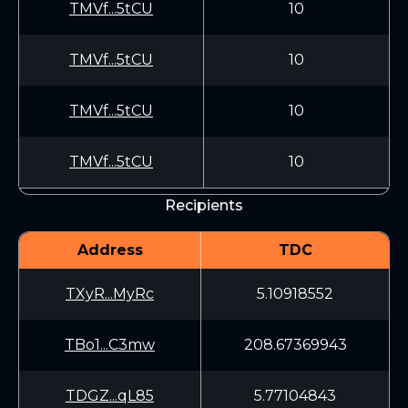
TMVf...5tCU
10
TMVf...5tCU
10
TMVf...5tCU
10
TMVf...5tCU
10
Recipients
Address
TDC
TXyR...MyRc
5.10918552
TBo1...C3mw
208.67369943
TDGZ...qL85
5.77104843