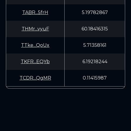
TABR...5frH
5.19782867
THMr...vyuF
60.18416315
TTke...QoUx
5.71358161
TKFR...EQYb
6.19218244
TCDR...QgMR
0.11415987