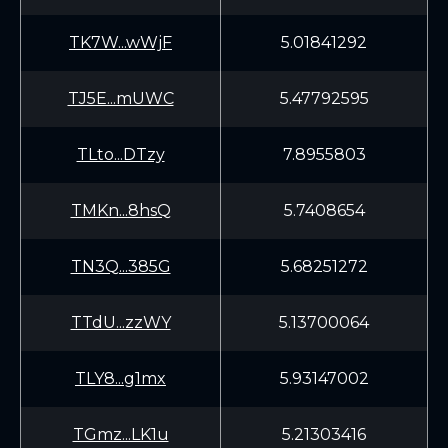
TK7W...wWjF
5.01841292
TJ5E...mUWC
5.47792595
TLto...DTzy
7.8955803
TMKn...8hsQ
5.7408654
TN3Q...385G
5.68251272
TTdU...zzWY
5.13700064
TLY8...g1mx
5.93147002
TGmz...LK1u
5.21303416