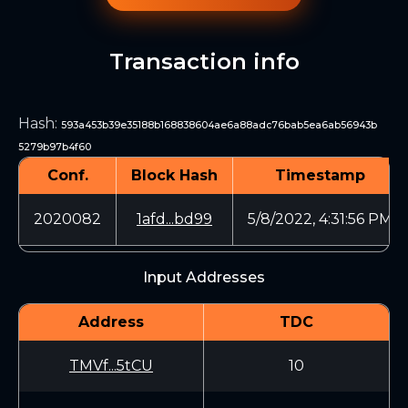
Transaction info
Hash
:
593a453b39e35188b168838604ae6a88adc76bab5ea6ab56943b
5279b97b4f60
Conf.
Block Hash
Timestamp
2020082
1afd...bd99
5/8/2022, 4:31:56 PM
Input Addresses
Address
TDC
TMVf...5tCU
10