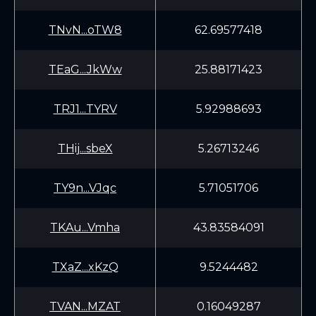
TNvN...oTW8
62.69577418
TEaG...JkWw
25.88171423
TRJ1...TYRV
5.92988693
THij...sbeX
5.26713246
TY9n...VJqc
5.71051706
TKAu...Vmha
43.83584091
TXaZ...xKzQ
9.5244482
TVAN...MZAT
0.16049287