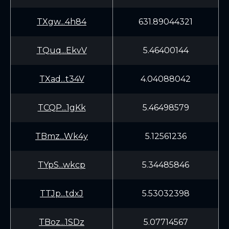
TXgw...4h84
631.89044321
TQuq...EkvV
5.46400144
TXad...t34V
4.04088042
TCQP...1gKk
5.46498579
TBmz...Wk4y
5.12561236
TYpS...wkcp
5.34485846
TTJp...tdxJ
5.53032398
TBoz...1SDz
5.07714567