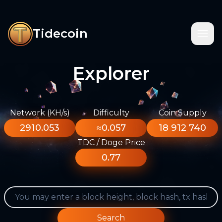
Tidecoin
Explorer
Network (KH/s)
Difficulty
Coin Supply
2910.053
≈0.057
18 912 740
TDC / Doge Price
0.77
Search