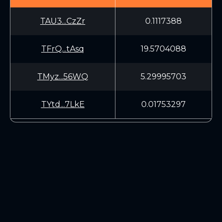
TAU3...CzZr
0.1117388
TFrQ...tAsq
19.5704088
TMyz...56WQ
5.29995703
TYtd...7LkE
0.01753297