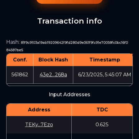
Transaction info
Hash
:
81f9c9103a19ab19209642f9fd280d9e361f9fc91e70058fc0bc16f0
84587be5
Conf.
Block Hash
Timestamp
561862
43e2...268a
6/23/2025, 5:45:07 AM
Input Addresses
Address
TDC
TEKy...7Ezo
0.625