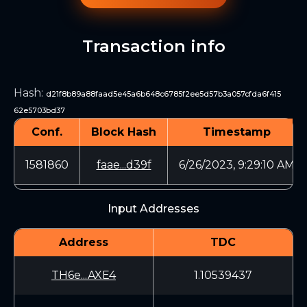
Transaction info
Hash
:
d21f8b89a88faad5e45a6b648c6785f2ee5d57b3a057cfda6f415
62e5703bd37
Conf.
Block Hash
Timestamp
1581860
faae...d39f
6/26/2023, 9:29:10 AM
Input Addresses
Address
TDC
TH6e...AXE4
1.10539437