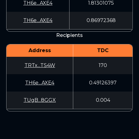
TH6e...AXE4
1.81301075
TH6e...AXE4
0.86972368
Recipients
Address
TDC
TRTx...TS4W
170
TH6e...AXE4
0.49126397
TUgB...8GGX
0.004