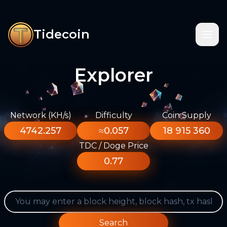
Tidecoin
Explorer
Network (KH/s)
Difficulty
Coin Supply
4742.257
≈0.057
18 915 360
TDC / Doge Price
0.77
Search