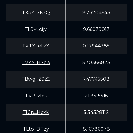
TXaZ...xKzQ
8.23704643
TL9k...oijv
9.66079017
TXTX...eLvX
0.17944385
TVYY...HSd3
5.30368823
TBwg...Z9Z5
7.47745508
TFvP...vhsu
21.3515516
TLJp...HcxK
5.34328112
TLto...DTzy
8.16786078