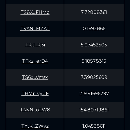
TS8X...FHMo
7.72808361
TVAN...MZAT
0.1692866
TKiJ...Ki5i
5.07452505
TFkz...erD4
5.18578315
TS6x...Vmsx
7.39025609
THMr...vyuF
219.91696297
TNvN...oTW8
154.80719861
TYtK...ZWvz
1.04538611