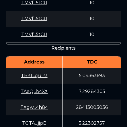
TMVf...5tCU
10
TMVf...5tCU
10
TMVf...5tCU
10
Recipients
Address
TDC
TBK1...quP3
5.04363693
TAeQ...b4Xz
7.29284305
TXgw...4h84
284.13003036
TGTA...jjpB
5.22302757