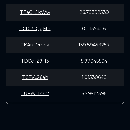
TEaG...JkWw
26.79392539
TCDR...QgMR
0.11155408
TKAu...Vmha
139.89453257
TDCc...Z9H3
5.97045594
TCFV...26ah
1.01530646
TUFW...P7t7
5.29917596