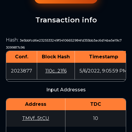
Transaction info
Hash
:
3e5bbfcd6e2325533249f54106652984fd355bb3ac6d14ba5e19c7
3099817c96
Conf.
Block Hash
Timestamp
2023877
110c...21f6
5/6/2022, 9:05:59 PM
Input Addresses
Address
TDC
TMVf...5tCU
10