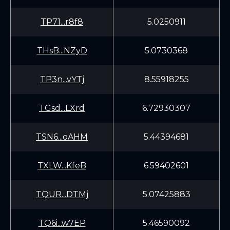
TP71...r8f8
5.0250911
THsB...NZyD
5.0730368
TP3n...vYTj
8.55918255
TGsd...LXrd
6.72930307
TSN6...oAHM
5.44394681
TXLW...KfeB
6.59402601
TQUR...DTMj
5.07425883
TQ6i...w7EP
5.46590092